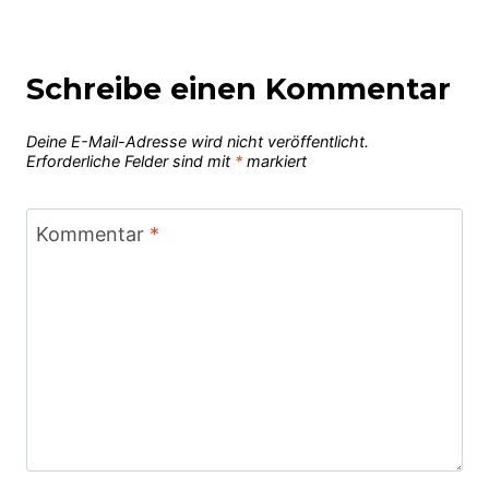
Schreibe einen Kommentar
Deine E-Mail-Adresse wird nicht veröffentlicht.
Erforderliche Felder sind mit
*
markiert
Kommentar
*