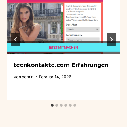
teenkontakte.com Erfahrungen
Von
admin
Februar 14, 2026