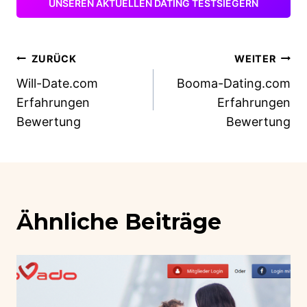
UNSEREN AKTUELLEN DATING TESTSIEGERN
Beitragsnavigation
ZURÜCK
WEITER
Will-Date.com
Booma-Dating.com
Erfahrungen
Erfahrungen
Bewertung
Bewertung
Ähnliche Beiträge