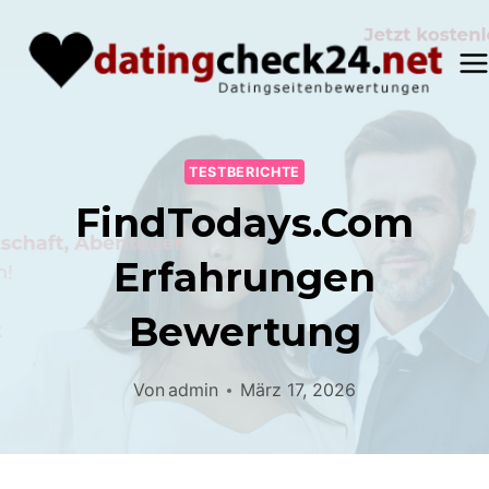
Zum
Inhalt
springen
TESTBERICHTE
FindTodays.com
Erfahrungen
Bewertung
Von
admin
März 17, 2026