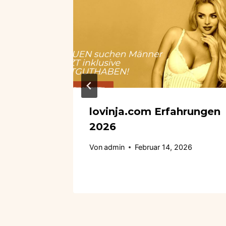
rg
lovinja.com Erfahrungen
2026
26
Von
admin
Februar 14, 2026