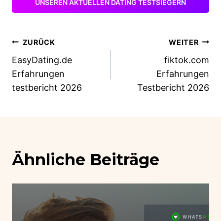
UNSEREN AKTUELLEN DATING TESTSIEGERN
Beitragsnavigation
ZURÜCK
WEITER
EasyDating.de
fiktok.com
Erfahrungen
Erfahrungen
testbericht 2026
Testbericht 2026
Ähnliche Beiträge